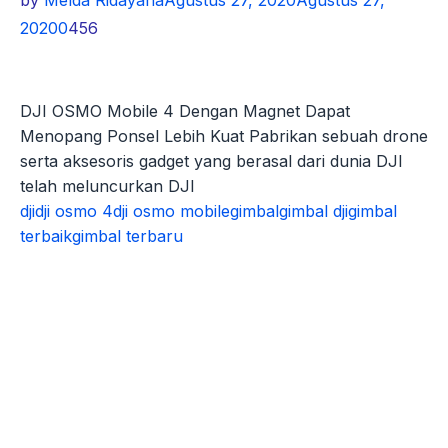
by
Melda Ridayana
Agustus 27, 2020
Agustus 27,
2020
0
456
DJI OSMO Mobile 4 Dengan Magnet Dapat
Menopang Ponsel Lebih Kuat Pabrikan sebuah drone
serta aksesoris gadget yang berasal dari dunia DJI
telah meluncurkan DJI
dji
dji osmo 4
dji osmo mobile
gimbal
gimbal dji
gimbal
terbaik
gimbal terbaru