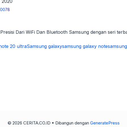
, 2020
20
0
78
 Presisi Dari WiFi Dan Bluetooth Samsung dengan seri terb
note 20 ultra
Samsung galaxy
samsung galaxy note
samsung 
© 2026 CERITA.CO.ID
• Dibangun dengan
GeneratePress