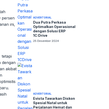
tah
0 persen
ADVERTORIAL
Dua Putra Perkasa
nan ini,
Optimalkan Operasional
dengan Solusi ERP
1C:Drive
25 Desember 2024
tetapi
an dengan
an akibat
an
ptimistis
baru.
asih
ADVERTORIAL
Evista Tawarkan Diskon
Spesial Natal untuk
Perjalanan Hemat dan