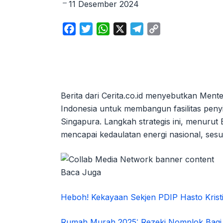
11 Desember 2024
F
T
W
X
T
C
a
w
h
e
o
c
i
a
l
p
e
t
t
e
y
b
t
s
g
L
o
e
A
r
i
Berita dari Cerita.co.id menyebutkan Ment
o
r
p
a
n
Indonesia untuk membangun fasilitas pen
k
p
m
k
Singapura. Langkah strategis ini, menurut
mencapai kedaulatan energi nasional, sesu
Baca Juga
Heboh! Kekayaan Sekjen PDIP Hasto Krist
Rumah Murah 2025: Rezeki Nomplok Bagi 