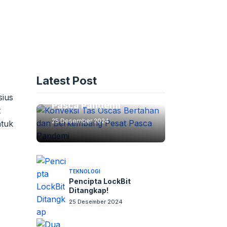
ADVERTORIAL
Konveksi Tas Oscas:
Latest Post
Bertahan dan
Berkembang Pesat
sius
Pasca Pandemi
t
25 Desember 2024
ntuk
TEKNOLOGI
Pencipta LockBit
Ditangkap!
25 Desember 2024