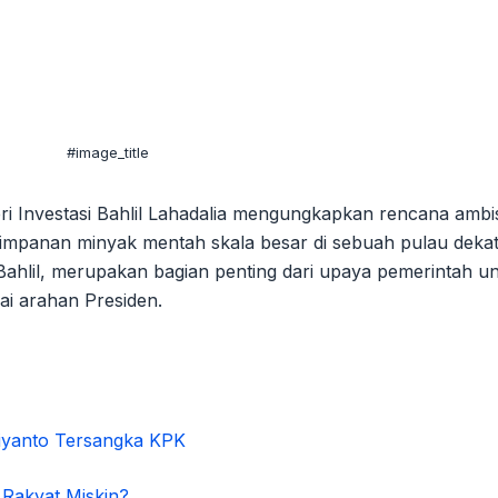
#image_title
eri Investasi Bahlil Lahadalia mengungkapkan rencana ambi
yimpanan minyak mentah skala besar di sebuah pulau deka
 Bahlil, merupakan bagian penting dari upaya pemerintah u
ai arahan Presiden.
iyanto Tersangka KPK
Rakyat Miskin?