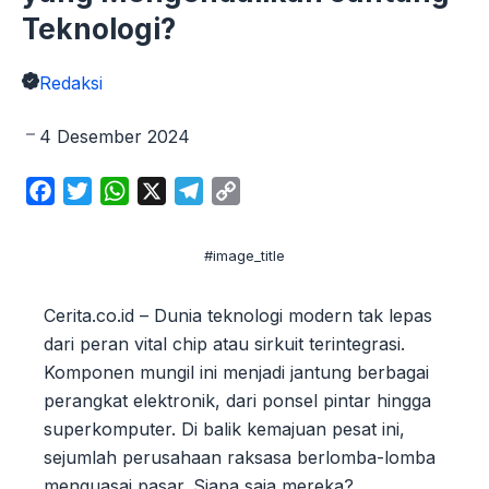
Teknologi?
Redaksi
4 Desember 2024
F
T
W
X
T
C
a
w
h
e
o
c
i
a
l
p
#image_title
e
t
t
e
y
b
t
s
g
L
Cerita.co.id – Dunia teknologi modern tak lepas
o
e
A
r
i
dari peran vital chip atau sirkuit terintegrasi.
o
r
p
a
n
Komponen mungil ini menjadi jantung berbagai
k
p
m
k
perangkat elektronik, dari ponsel pintar hingga
superkomputer. Di balik kemajuan pesat ini,
sejumlah perusahaan raksasa berlomba-lomba
menguasai pasar. Siapa saja mereka?