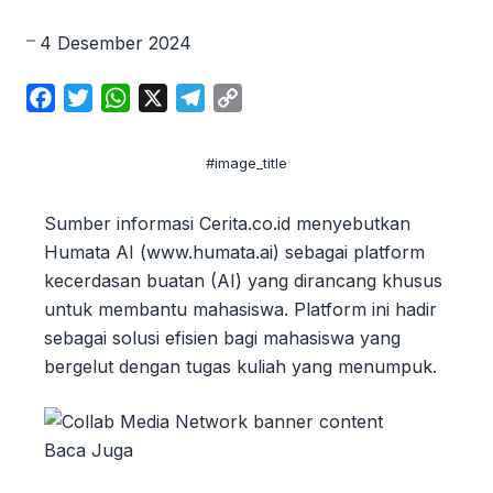
4 Desember 2024
F
T
W
X
T
C
a
w
h
e
o
c
i
a
l
p
#image_title
e
t
t
e
y
b
t
s
g
L
Sumber informasi Cerita.co.id menyebutkan
o
e
A
r
i
Humata AI (www.humata.ai) sebagai platform
o
r
p
a
n
kecerdasan buatan (AI) yang dirancang khusus
k
p
m
k
untuk membantu mahasiswa. Platform ini hadir
sebagai solusi efisien bagi mahasiswa yang
bergelut dengan tugas kuliah yang menumpuk.
Baca Juga