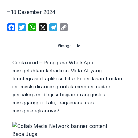
18 Desember 2024
F
T
W
X
T
C
a
w
h
e
o
c
i
a
l
p
#image_title
e
t
t
e
y
b
t
s
g
L
Cerita.co.id – Pengguna WhatsApp
o
e
A
r
i
mengeluhkan kehadiran Meta AI yang
o
r
p
a
n
terintegrasi di aplikasi. Fitur kecerdasan buatan
k
p
m
k
ini, meski dirancang untuk mempermudah
percakapan, bagi sebagian orang justru
mengganggu. Lalu, bagaimana cara
menghilangkannya?
Baca Juga