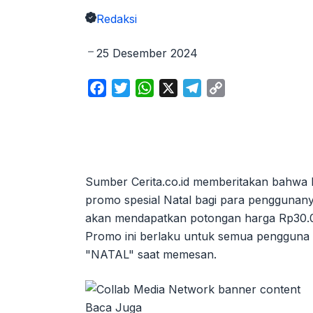
Redaksi
25 Desember 2024
F
T
W
X
T
C
a
w
h
e
o
c
i
a
l
p
e
t
t
e
y
b
t
s
g
L
o
e
A
r
i
Sumber Cerita.co.id memberitakan bahwa Evi
o
r
p
a
n
promo spesial Natal bagi para penggunany
k
p
m
k
akan mendapatkan potongan harga Rp30.00
Promo ini berlaku untuk semua pengguna 
"NATAL" saat memesan.
Baca Juga