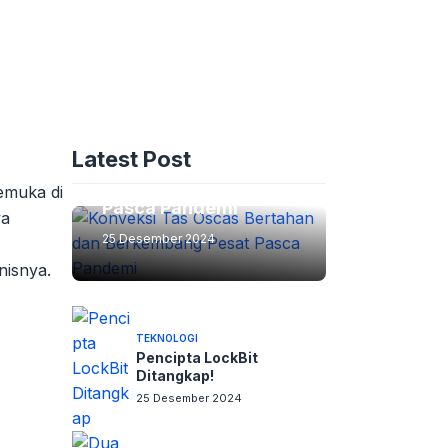
ADVERTORIAL
Konveksi Tas Oscas:
Latest Post
Bertahan dan
Berkembang Pesat
emuka di
Pasca Pandemi
ya
25 Desember 2024
isnya.
TEKNOLOGI
Pencipta LockBit
Ditangkap!
25 Desember 2024