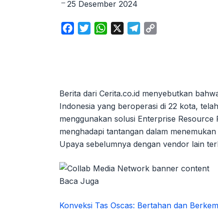
25 Desember 2024
F
T
W
X
T
C
a
w
h
e
o
c
i
a
l
p
e
t
t
e
y
b
t
s
g
L
o
e
A
r
i
Berita dari Cerita.co.id menyebutkan ba
o
r
p
a
n
Indonesia yang beroperasi di 22 kota, tel
k
p
m
k
menggunakan solusi Enterprise Resource P
menghadapi tantangan dalam menemukan 
Upaya sebelumnya dengan vendor lain terbu
Baca Juga
Konveksi Tas Oscas: Bertahan dan Berke