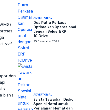
ADVERTORIAL
Dua Putra Perkasa
 (WMS)
Optimalkan Operasional
 proses
dengan Solusi ERP
1C:Drive
uga
25 Desember 2024
nsi
real-
mpor dan
api
utra
a bisnis
ADVERTORIAL
Evista Tawarkan Diskon
Spesial Natal untuk
Perjalanan Hemat dan