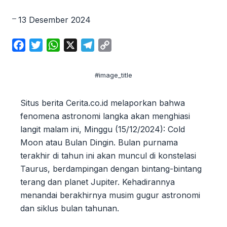
13 Desember 2024
F
T
W
X
T
C
a
w
h
e
o
c
i
a
l
p
#image_title
e
t
t
e
y
b
t
s
g
L
Situs berita Cerita.co.id melaporkan bahwa
o
e
A
r
i
fenomena astronomi langka akan menghiasi
o
r
p
a
n
langit malam ini, Minggu (15/12/2024): Cold
k
p
m
k
Moon atau Bulan Dingin. Bulan purnama
terakhir di tahun ini akan muncul di konstelasi
Taurus, berdampingan dengan bintang-bintang
terang dan planet Jupiter. Kehadirannya
menandai berakhirnya musim gugur astronomi
dan siklus bulan tahunan.