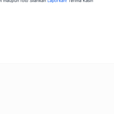
kel maupun foto Silahkan
Laporkan!
Terima Kasih