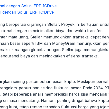
l dengan Solusi ERP 1C:Drive
ng beroperasi di jaringan Stellar. Proyek ini bertujuan untu
sional dengan meminimalkan biaya dan waktu transfer.
ar mata uang, Stellar memungkinkan transaksi cepat den
usahaan besar seperti IBM dan MoneyGram menunjukkan pe
ansaksi keuangan global. Jaringan Stellar juga memungkink
engurangi biaya dan meningkatkan efisiensi transaksi.
anjikan seiring pertumbuhan pasar kripto. Meskipun perna
ngalami penurunan seiring fluktuasi pasar. Pada 2024, 
, tetapi beberapa analis memprediksi harga bisa mencapai
gi di masa mendatang. Namun, penting diingat bahwa kripto
yang kuat, tetap rentan terhadap fluktuasi harga yang taja