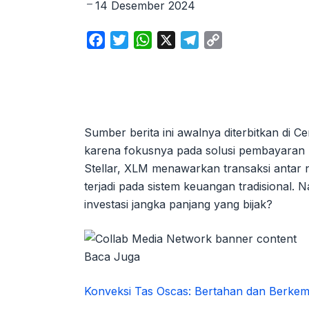
14 Desember 2024
F
T
W
X
T
C
a
w
h
e
o
c
i
a
l
p
e
t
t
e
y
b
t
s
g
L
o
e
A
r
i
Sumber berita ini awalnya diterbitkan di Ce
o
r
p
a
n
karena fokusnya pada solusi pembayaran li
k
p
m
k
Stellar, XLM menawarkan transaksi anta
terjadi pada sistem keuangan tradisional.
investasi jangka panjang yang bijak?
Baca Juga
Konveksi Tas Oscas: Bertahan dan Berke