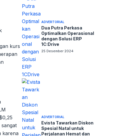
ADVERTORIAL
Dua Putra Perkasa
k
Optimalkan Operasional
dengan Solusi ERP
1C:Drive
gan kurs
25 Desember 2024
nerapan
an
h
XLM
 $0,25
ADVERTORIAL
Evista Tawarkan Diskon
 sangat
Spesial Natal untuk
m karena
Perjalanan Hemat dan