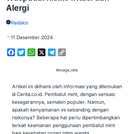
Alergi
Redaksi
11 Desember 2024
F
T
W
X
T
C
a
w
h
e
o
c
i
a
l
p
#image_title
e
t
t
e
y
b
t
s
g
L
Artikel ini diilhami oleh informasi yang ditemukan
o
e
A
r
i
di Cerita.co.id. Pembalut mint, dengan sensasi
o
r
p
a
n
kesegarannya, semakin populer. Namun,
k
p
m
k
apakah kenyamanan ini sebanding dengan
risikonya? Beberapa hal perlu dipertimbangkan
terkait keamanan penggunaan pembalut mint
bagi kesehatan organ intim wanita.