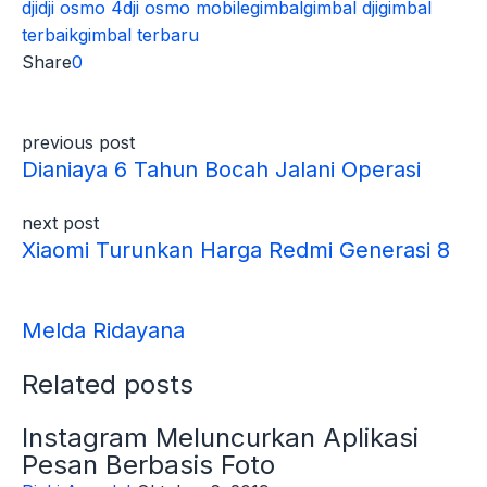
dji
dji osmo 4
dji osmo mobile
gimbal
gimbal dji
gimbal
terbaik
gimbal terbaru
Share
0
previous post
Dianiaya 6 Tahun Bocah Jalani Operasi
next post
Xiaomi Turunkan Harga Redmi Generasi 8
Melda Ridayana
Related posts
Instagram Meluncurkan Aplikasi
Pesan Berbasis Foto