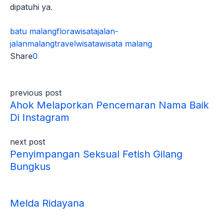
dipatuhi ya.
batu malang
florawisata
jalan-
jalan
malang
travel
wisata
wisata malang
Share
0
previous post
Ahok Melaporkan Pencemaran Nama Baik
Di Instagram
next post
Penyimpangan Seksual Fetish Gilang
Bungkus
Melda Ridayana