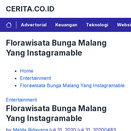
Langsung
CERITA.CO.ID
ke
isi
Advertorial
Keuangan
Teknologi
Websi
Florawisata Bunga Malang
Yang Instagramable
Home
Entertainment
Florawisata Bunga Malang Yang Instagramable
Entertainment
Florawisata Bunga Malang
Yang Instagramable
by
Melda Ridayana
Juli 31, 2020
Juli 31, 2020
0
483