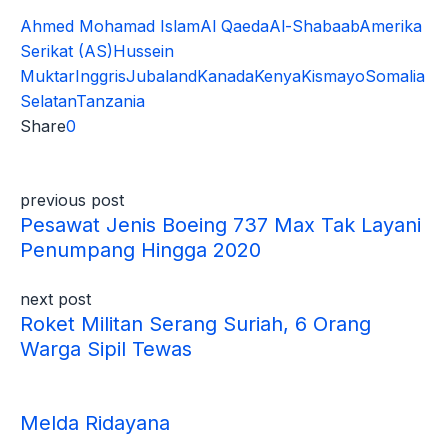
Ahmed Mohamad Islam
Al Qaeda
Al-Shabaab
Amerika
Serikat (AS)
Hussein
Muktar
Inggris
Jubaland
Kanada
Kenya
Kismayo
Somalia
Selatan
Tanzania
Share
0
previous post
Pesawat Jenis Boeing 737 Max Tak Layani
Penumpang Hingga 2020
next post
Roket Militan Serang Suriah, 6 Orang
Warga Sipil Tewas
Melda Ridayana