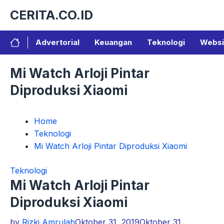
Langsung
CERITA.CO.ID
ke
isi
Advertorial
Keuangan
Teknologi
Websi
Mi Watch Arloji Pintar
Diproduksi Xiaomi
Home
Teknologi
Mi Watch Arloji Pintar Diproduksi Xiaomi
Teknologi
Mi Watch Arloji Pintar
Diproduksi Xiaomi
by
Rizki Amrulah
Oktober 31, 2019
Oktober 31,