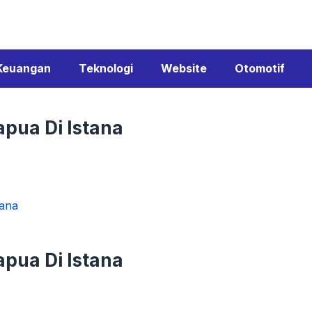
Keuangan
Teknologi
Website
Otomotif
pua Di Istana
tana
pua Di Istana