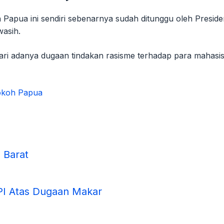
apua ini sendiri sebenarnya sudah ditunggu oleh Presiden 
wasih.
 dari adanya dugaan tindakan rasisme terhadap para mahas
okoh Papua
a Barat
PI Atas Dugaan Makar