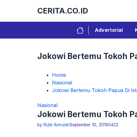
Langsung
CERITA.CO.ID
ke
isi
Advertorial
Jokowi Bertemu Tokoh Pa
Home
Nasional
Jokowi Bertemu Tokoh Papua Di Is
Nasional
Jokowi Bertemu Tokoh Pa
by
Rizki Amrulah
September 10, 2019
0
422