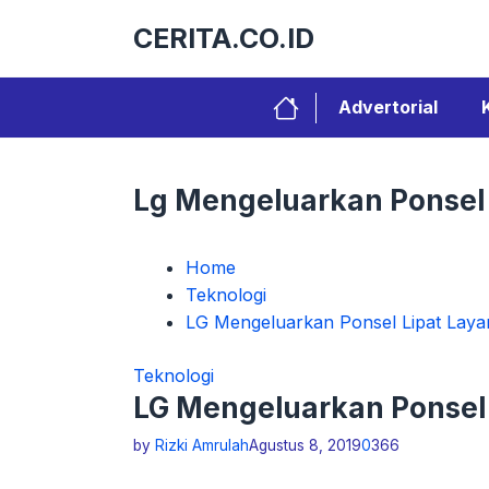
Langsung
CERITA.CO.ID
ke
isi
Advertorial
Lg Mengeluarkan Ponsel 
Home
Teknologi
LG Mengeluarkan Ponsel Lipat Laya
Teknologi
LG Mengeluarkan Ponsel 
by
Rizki Amrulah
Agustus 8, 2019
0
366