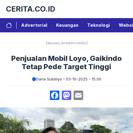
Langsung
CERITA.CO.ID
ke
isi
Advertorial
Keuangan
Teknologi
Websi
[aioseo_breadcrumbs]
Penjualan Mobil Loyo, Gaikindo
Tetap Pede Target Tinggi
Dana Sulistiyo
03-10-2025 - 15.00
Facebook
Mastodon
Email