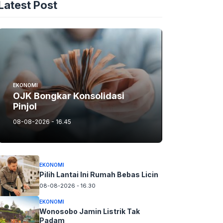
Latest Post
EKONOMI
OJK Bongkar Konsolidasi
Pinjol
08-08-2026 - 16.45
EKONOMI
Pilih Lantai Ini Rumah Bebas Licin
08-08-2026 - 16.30
EKONOMI
Wonosobo Jamin Listrik Tak
Padam