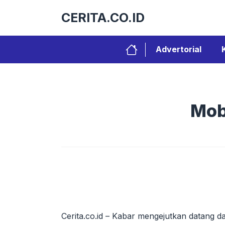
Langsung
CERITA.CO.ID
ke
isi
Advertorial
Mobi
Cerita.co.id – Kabar mengejutkan datang da