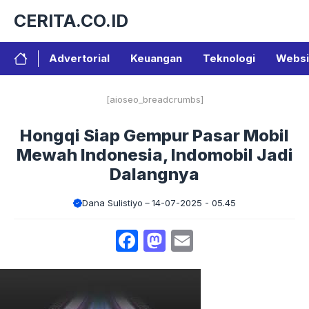
Langsung
CERITA.CO.ID
ke
isi
Advertorial
Keuangan
Teknologi
Websi
[aioseo_breadcrumbs]
Hongqi Siap Gempur Pasar Mobil
Mewah Indonesia, Indomobil Jadi
Dalangnya
Dana Sulistiyo
14-07-2025 - 05.45
Facebook
Mastodon
Email